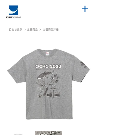
目的で選ぶ
＞
定番商品
＞
定番商品詳細