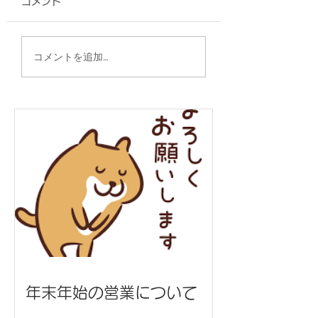
コメント
A4フラットトート/仲
2WAYスクウェ
コメントを追加…
本工業 様
グ/うまんちゅ市場
年末年始の営業について