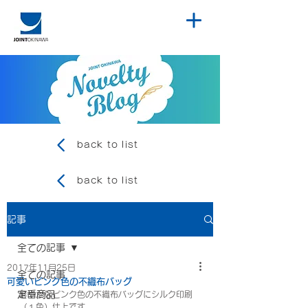
back to list
back to list
記事
全ての記事
2017年11月25日
全ての記事
可愛いピンク色の不織布バッグ
定番商品
鮮やかなピンク色の不織布バッグにシルク印刷
（１色）仕上です。