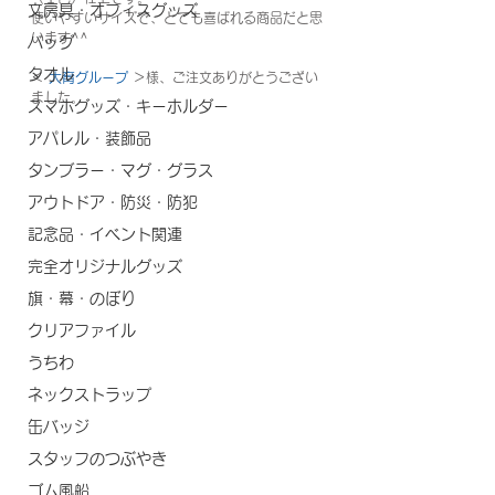
文房具・オフィスグッズ
使いやすいサイズで、とても喜ばれる商品だと思
います^^
バッグ
タオル
＜ 
大育グループ
 ＞様、ご注文ありがとうござい
ました。
スマホグッズ・キーホルダー
アパレル・装飾品
タンブラー・マグ・グラス
アウトドア・防災・防犯
記念品・イベント関連
完全オリジナルグッズ
旗・幕・のぼり
クリアファイル
うちわ
ネックストラップ
缶バッジ
スタッフのつぶやき
ゴム風船