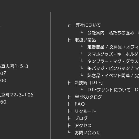
┏
弊社について
┗
会社案内
私たちの強み​
┣
取扱い商品
┗
定番商品
/
文房具・オフ
┗
スマホグッズ・キーホルダ
┗
タンブラー・マグ・グラス
真志喜1-5-3
┗
缶バッジ・ピンバッジ
/
007
┗
記念品・イベント関連
/
200
┣
新技術「DTF」
┗ DTFプリントについて
D
京町22-3-105
┣
WEB​カタログ
660
┣
FAQ
┣
リクルート
┣
ブログ
┣
アクセス
┗
お問い合わせ