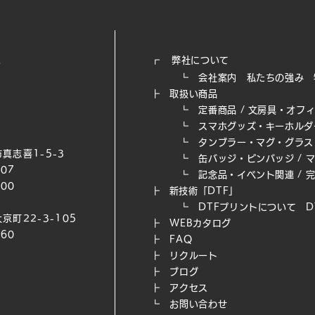
┏
弊社について
┗
会社案内
私たちの強み​
┣
取扱い商品
┗
定番商品
/
文房具・オフ
┗
スマホグッズ・キーホルダ
┗
タンブラー・マグ・グラス
真志喜1-5-3
┗
缶バッジ・ピンバッジ
/
007
┗
記念品・イベント関連
/
200
┣
新技術「DTF」
┗ DTFプリントについて
D
京町22-3-105
┣
WEB​カタログ
660
┣
FAQ
┣
リクルート
┣
ブログ
┣
アクセス
┗
お問い合わせ