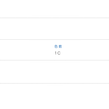
色数
1C