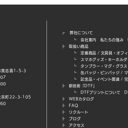
┏
弊社について
┗
会社案内
私たちの強み​
┣
取扱い商品
┗
定番商品
/
文房具・オフ
┗
スマホグッズ・キーホルダ
┗
タンブラー・マグ・グラス
真志喜1-5-3
┗
缶バッジ・ピンバッジ
/
007
┗
記念品・イベント関連
/
200
┣
新技術「DTF」
┗ DTFプリントについて
D
京町22-3-105
┣
WEB​カタログ
660
┣
FAQ
┣
リクルート
┣
ブログ
┣
アクセス