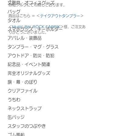
文房具・オフィスグッズ
回転シルクにて印刷しております。
バッグ
商品はこちら ＝ ＜
テイクアウトタンブラー
＞
タオル
＜
Music Bar ROCK FABRIK
＞様、ご注文あ
スマホグッズ・キーホルダー
りがとうございました。
アパレル・装飾品
タンブラー・マグ・グラス
アウトドア・防災・防犯
記念品・イベント関連
完全オリジナルグッズ
旗・幕・のぼり
クリアファイル
うちわ
ネックストラップ
缶バッジ
スタッフのつぶやき
ゴム風船