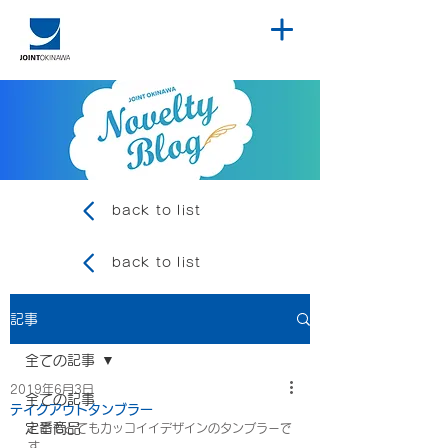
back to list
back to list
記事
全ての記事
2019年6月3日
全ての記事
テイクアウトタンブラー
定番商品
とてもとてもカッコイイデザインのタンブラーで
す。