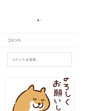
コメント
タンブラー/株式会社ス
缶クーラー/沖縄
コメントを追加…
ターハウジング 様
ン 様