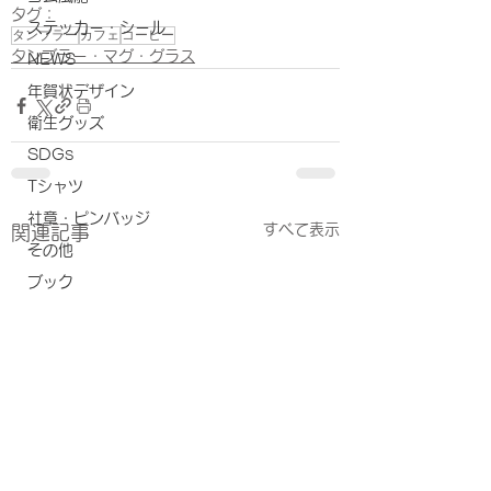
タグ：
ステッカー・シール
タンブラー
カフェ
コーヒー
タンブラー・マグ・グラス
NEWS
年賀状デザイン
衛生グッズ
SDGs
Tシャツ
社章・ピンバッジ
すべて表示
関連記事
その他
ブック