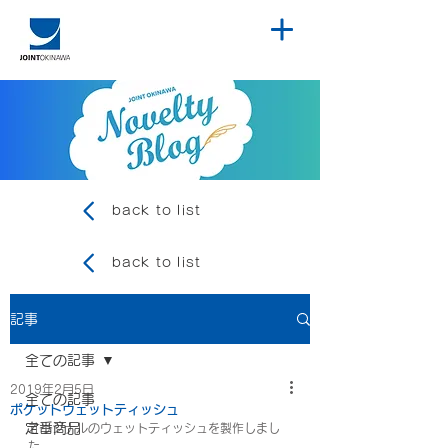
back to list
back to list
記事
全ての記事
2019年2月5日
全ての記事
ポケットウェットティッシュ
定番商品
オリジナルのウェットティッシュを製作しまし
た。