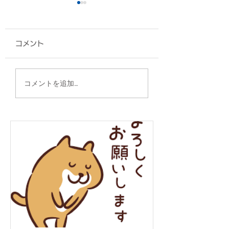
コメント
ネックストラップ/金武
グッズ各種/香川
コメントを追加…
町観光協会 様
様