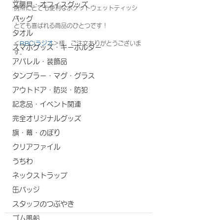
文房具・オフィスグッズ
携帯にとても便利なポケットウェットティッシ
ュ。
バッグ
とても喜ばれる商品のひとつです！
タオル
＜
RBCiラジオ
＞様、ご注文ありがとうございま
スマホグッズ・キーホルダー
す。
アパレル・装飾品
タンブラー・マグ・グラス
アウトドア・防災・防犯
記念品・イベント関連
完全オリジナルグッズ
旗・幕・のぼり
クリアファイル
うちわ
ネックストラップ
缶バッジ
スタッフのつぶやき
ゴム風船