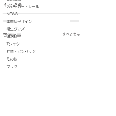
ステッカー・シール
NEWS
年賀状デザイン
衛生グッズ
すべて表示
関連記事
SDGs
Tシャツ
社章・ピンバッジ
その他
ブック