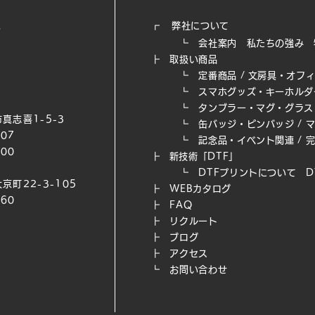
┏
弊社について
┗
会社案内
私たちの強み​
┣
取扱い商品
┗
定番商品
/
文房具・オフ
┗
スマホグッズ・キーホルダ
┗
タンブラー・マグ・グラス
真志喜1-5-3
┗
缶バッジ・ピンバッジ
/
007
┗
記念品・イベント関連
/
200
┣
新技術「DTF」
┗ DTFプリントについて
D
京町22-3-105
┣
WEB​カタログ
660
┣
FAQ
┣
リクルート
┣
ブログ
┣
アクセス
┗
お問い合わせ