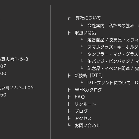
┏
弊社について
┗
会社案内
私たちの強み​
┣
取扱い商品
┗
定番商品
/
文房具・オフ
┗
スマホグッズ・キーホルダ
┗
タンブラー・マグ・グラス
真志喜1-5-3
┗
缶バッジ・ピンバッジ
/
007
┗
記念品・イベント関連
/
200
┣
新技術「DTF」
┗ DTFプリントについて
D
京町22-3-105
┣
WEB​カタログ
660
┣
FAQ
┣
リクルート
┣
ブログ
┣
アクセス
┗
お問い合わせ