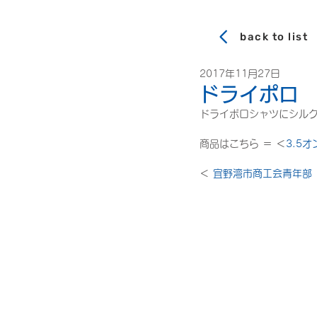
back to list
2017年11月27日
ドライポロ
ドライポロシャツにシルク
商品はこちら ＝ ＜
3.5
＜ 
宜野湾市商工会青年部