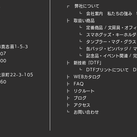
┏
弊社について
┗
会社案内
私たちの強み​
┣
取扱い商品
┗
定番商品
/
文房具・オフ
┗
スマホグッズ・キーホルダ
┗
タンブラー・マグ・グラス
真志喜1-5-3
┗
缶バッジ・ピンバッジ
/
007
┗
記念品・イベント関連
/
200
┣
新技術「DTF」
┗ DTFプリントについて
D
京町22-3-105
┣
WEB​カタログ
660
┣
FAQ
┣
リクルート
┣
ブログ
┣
アクセス
┗
お問い合わせ