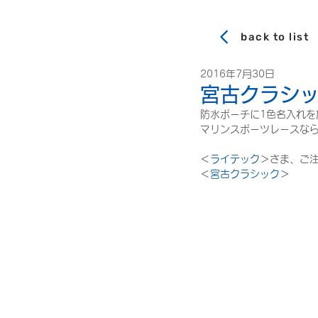
back to list
2016年7月30日
宮古クラシッ
防水ポーチに1色名入れを
マリンスポーツレースな
＜
ライテック
＞さま、ご
＜
宮古クラシック
＞