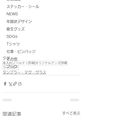
ステッカー・シール
NEWS
年賀状デザイン
衛生グッズ
SDGs
Tシャツ
社章・ピンバッジ
タグ：
その他
名入れ
ノベルティ
印刷
オリジナルグッズ
沖縄
ブック
コースター
タンブラー・マグ・グラス
すべて表示
関連記事