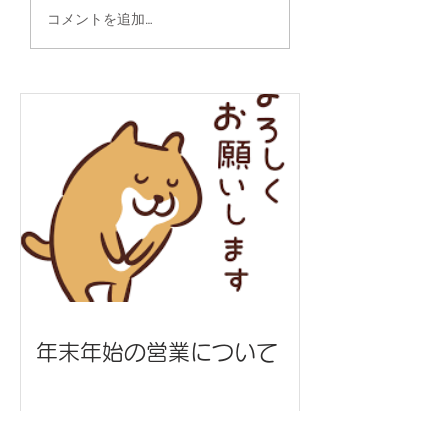
タンブラー/株式会社ス
缶クーラー/沖縄
コメントを追加…
ターハウジング 様
ン 様
年末年始の営業について