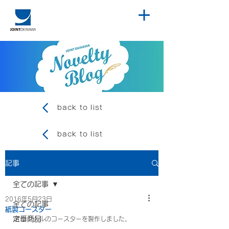
back to list
back to list
記事
全ての記事
2016年5月23日
全ての記事
紙製コースター
定番商品
オリジナルのコースターを製作しました。