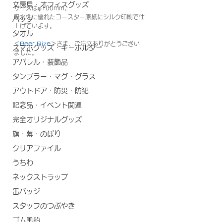
文房具・オフィスグッズ
サイズはφ100mm。
吸水性に優れたコースター原紙にシルク印刷で仕
バッグ
上げています。
タオル
＜
Beer Rize
＞さま、ご注文ありがとうござい
スマホグッズ・キーホルダー
ました。
アパレル・装飾品
タンブラー・マグ・グラス
アウトドア・防災・防犯
記念品・イベント関連
完全オリジナルグッズ
旗・幕・のぼり
クリアファイル
うちわ
ネックストラップ
缶バッジ
スタッフのつぶやき
ゴム風船