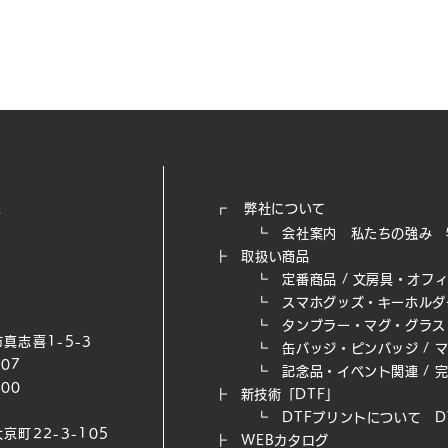
┏
弊社について
┗
会社案内
私たちの強み​
┣
取扱い商品
┗
定番商品
/
文房具・オフ
┗
スマホグッズ・キーホルダ
┗
タンブラー・マグ・グラス
真志喜1-5-3
┗
缶バッジ・ピンバッジ
/
007
┗
記念品・イベント関連
/
200
┣
新技術「DTF」
┗ DTFプリントについて
D
京町22-3-105
┣
WEB​カタログ