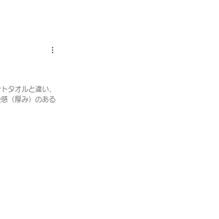
ントタオルと違い、
級感（厚み）のある