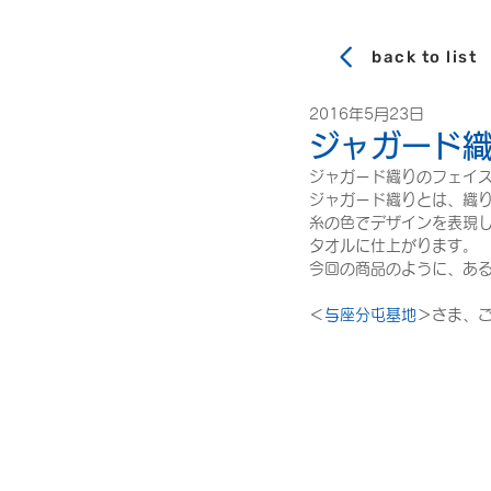
back to list
2016年5月23日
ジャガード
ジャガード織りのフェイ
ジャガード織りとは、織
糸の色でデザインを表現
タオルに仕上がります。
今回の商品のように、あ
＜
与座分屯基地
＞さま、