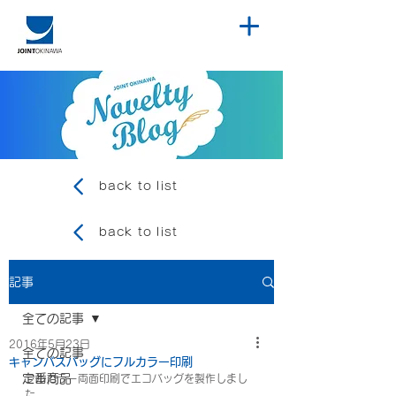
back to list
back to list
記事
全ての記事
2016年5月23日
全ての記事
キャンバスバッグにフルカラー印刷
定番商品
フルカラー両面印刷でエコバッグを製作しまし
た。