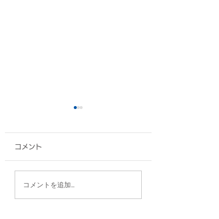
コメント
A4フラットトート/仲
2WAYスクウェ
コメントを追加…
本工業 様
グ/うまんちゅ市場