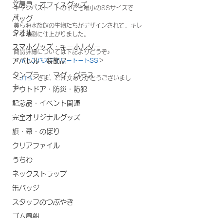
文房具・オフィスグッズ
キャンバストートの中でも最小のSSサイズで
す。
バッグ
美ら海水族館の生物たちがデザインされて、キレ
タオル
イな印刷に仕上がりました。
スマホグッズ・キーホルダー
商品詳細については下記よりどうぞ♪
アパレル・装飾品
＜
キャンバスデイリートートSS
＞
タンブラー・マグ・グラス
＜
JTB
＞さま、ご注文ありがとうございまし
た。
アウトドア・防災・防犯
記念品・イベント関連
完全オリジナルグッズ
旗・幕・のぼり
クリアファイル
うちわ
ネックストラップ
缶バッジ
スタッフのつぶやき
ゴム風船