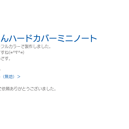
ゃんハードカバーミニノート
をフルカラーで製作しました。
ね(≡^∇^≡)
いです。
ぞ
ト（無地）＞
ご依頼ありがとうございました。