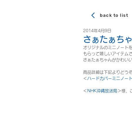
back to list
2014年4月9日
さぁたぁち
オリジナルのミニノート
もらって嬉しいアイテムです
さぁたぁちゃんがかわい
商品詳細は下記よりどう
＜
ハードカバーミニノー
＜
NHK沖縄放送局
＞様、