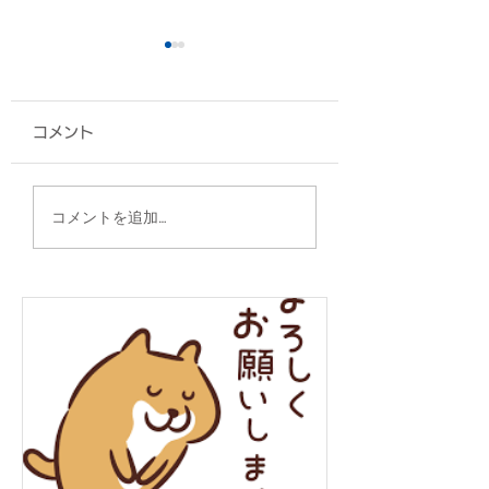
コメント
グッズ各種/香川大学
各種グッズ/徳里
コメントを追加…
様
ング