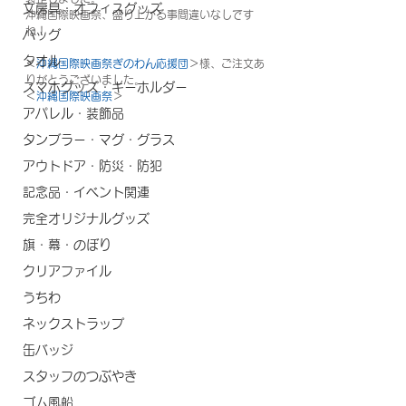
文房具・オフィスグッズ
沖縄国際映画祭、盛り上がる事間違いなしです
ね！
バッグ
タオル
＜
沖縄国際映画祭ぎのわん応援団
＞様、ご注文あ
りがとうございました。
スマホグッズ・キーホルダー
＜
沖縄国際映画祭
＞
アパレル・装飾品
タンブラー・マグ・グラス
アウトドア・防災・防犯
記念品・イベント関連
完全オリジナルグッズ
旗・幕・のぼり
クリアファイル
うちわ
ネックストラップ
缶バッジ
スタッフのつぶやき
ゴム風船