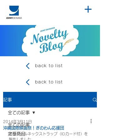
back to list
back to list
記事
全ての記事
2014年3月11日
全ての記事
沖縄国際映画祭！ぎのわん応援団
定番商品
オリジナルネックストラップ（IDカード付）を
製作しました。