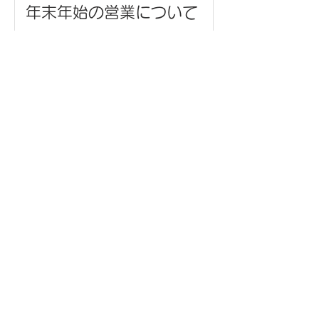
年末年始の営業について
ネックストラップ/金武町観
光協会 様