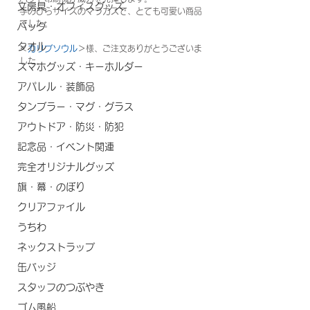
文房具・オフィスグッズ
手のひらサイズのマラカスで、とても可愛い商品
でした。
バッグ
タオル
＜
カリブソウル
＞様、ご注文ありがとうございま
した。
スマホグッズ・キーホルダー
アパレル・装飾品
タンブラー・マグ・グラス
アウトドア・防災・防犯
記念品・イベント関連
完全オリジナルグッズ
旗・幕・のぼり
クリアファイル
うちわ
ネックストラップ
缶バッジ
スタッフのつぶやき
ゴム風船