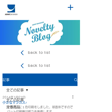
back to list
back to list
記事
全ての記事
2014年1月27日
全ての記事
小さなマラカス♪
定番商品
マラカスに１色印刷をしました。球面体ですので
パット印刷機が威力を発揮します。