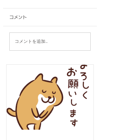
コメント
扇子/陸上自衛隊 八重
グッズ各種/株式
コメントを追加…
瀬分屯地 様
ナジック 様