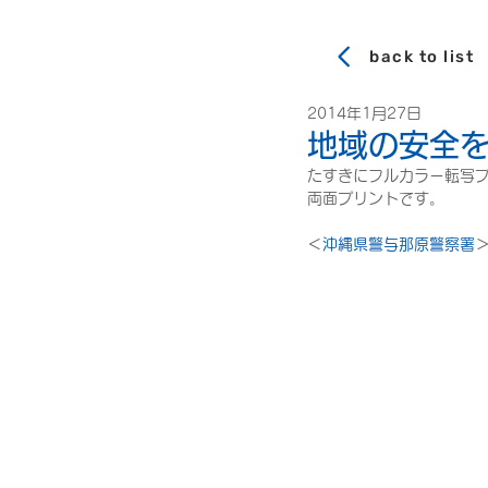
back to list
2014年1月27日
地域の安全
たすきにフルカラー転写
両面プリントです。
＜
沖縄県警与那原警察署