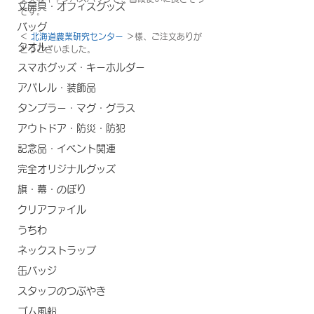
文房具・オフィスグッズ
です。
バッグ
＜
 北海道農業研究センター 
＞様、ご注文ありが
タオル
とうございました。
スマホグッズ・キーホルダー
アパレル・装飾品
タンブラー・マグ・グラス
アウトドア・防災・防犯
記念品・イベント関連
完全オリジナルグッズ
旗・幕・のぼり
クリアファイル
うちわ
ネックストラップ
缶バッジ
スタッフのつぶやき
ゴム風船