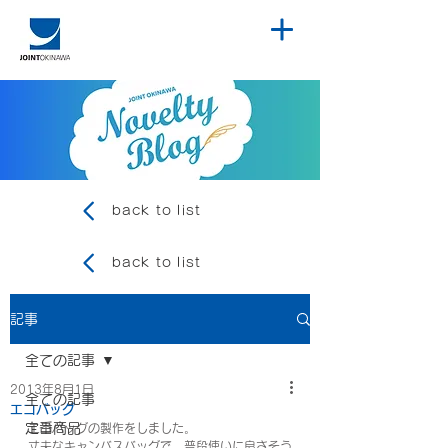
back to list
back to list
記事
全ての記事
2013年8月1日
全ての記事
エコバッグ
定番商品
エコバッグの製作をしました。
丈夫なキャンバスバッグで、普段使いに良さそう