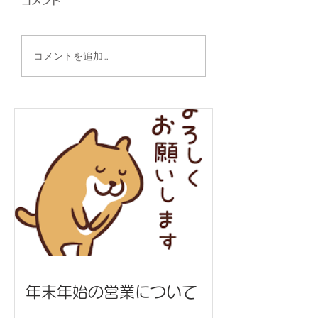
コメント
A4フラットトート/仲
2WAYスクウェ
コメントを追加…
本工業 様
グ/うまんちゅ市場
年末年始の営業について