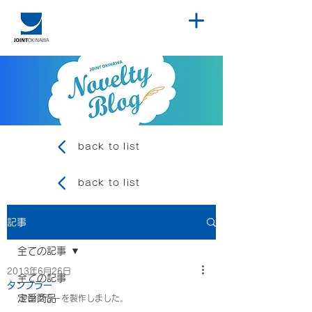
back to list
back to list
記事
全ての記事
2013年6月26日
全ての記事
タンブラー
定番商品
タンブラーを製作しました。