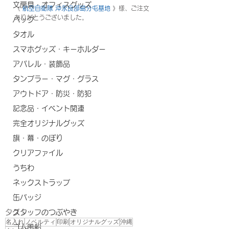
文房具・オフィスグッズ
《 
航空自衛隊 沖永良部島分屯基地
 》様、ご注文
ありがとうございました。
バッグ
タオル
スマホグッズ・キーホルダー
アパレル・装飾品
タンブラー・マグ・グラス
アウトドア・防災・防犯
記念品・イベント関連
完全オリジナルグッズ
旗・幕・のぼり
クリアファイル
うちわ
ネックストラップ
缶バッジ
タグ：
スタッフのつぶやき
名入れ
ノベルティ
印刷
オリジナルグッズ
沖縄
ゴム風船