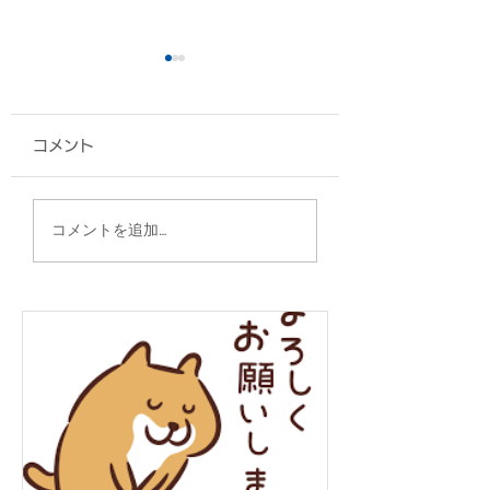
コメント
タンブラー/株式会社ス
缶クーラー/沖縄
コメントを追加…
ターハウジング 様
ン 様