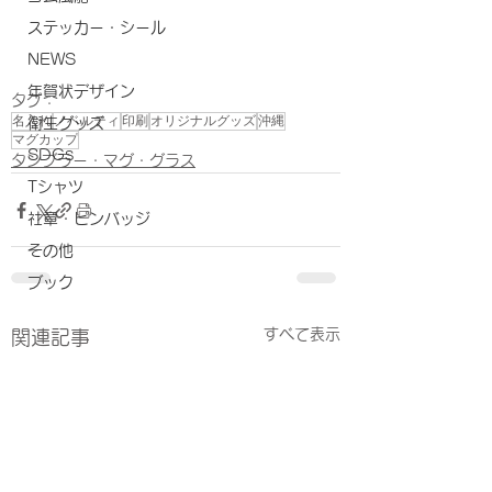
ステッカー・シール
NEWS
年賀状デザイン
タグ：
名入れ
ノベルティ
印刷
オリジナルグッズ
沖縄
衛生グッズ
マグカップ
SDGs
タンブラー・マグ・グラス
Tシャツ
社章・ピンバッジ
その他
ブック
すべて表示
関連記事