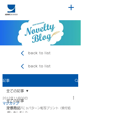
back to list
back to list
記事
全ての記事
2012年11月30日
全ての記事
マグカップ
定番商品
マグカップに３パターン転写プリント（焼付処
理）をしました。