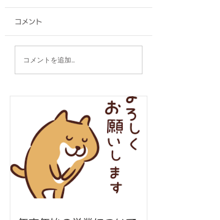
コメント
タオル/うるま市 赤野
グッズ各種/新光
コメントを追加…
青年会 様
式会社 様