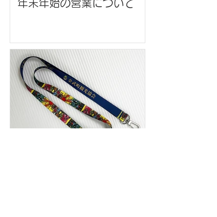
年末年始の営業について
ネックストラップ/金武町観
光協会 様