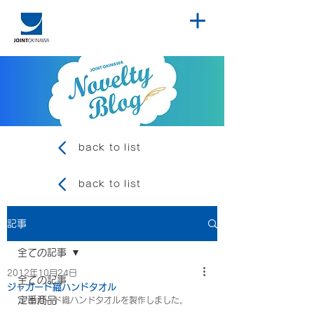
back to list
back to list
記事
全ての記事
2012年10月24日
全ての記事
ジャガード織ハンドタオル
定番商品
ジャガード織ハンドタオルを製作しました。