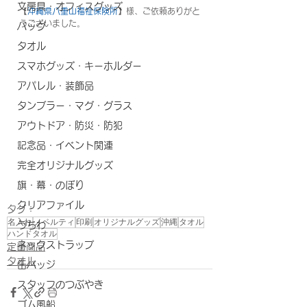
文房具・オフィスグッズ
【
沖縄県八重山福祉保険所
】様、ご依頼ありがと
うございました。
バッグ
タオル
スマホグッズ・キーホルダー
アパレル・装飾品
タンブラー・マグ・グラス
アウトドア・防災・防犯
記念品・イベント関連
完全オリジナルグッズ
旗・幕・のぼり
クリアファイル
タグ：
名入れ
ノベルティ
印刷
オリジナルグッズ
沖縄
タオル
うちわ
ハンドタオル
ネックストラップ
定番商品
タオル
缶バッジ
スタッフのつぶやき
ゴム風船