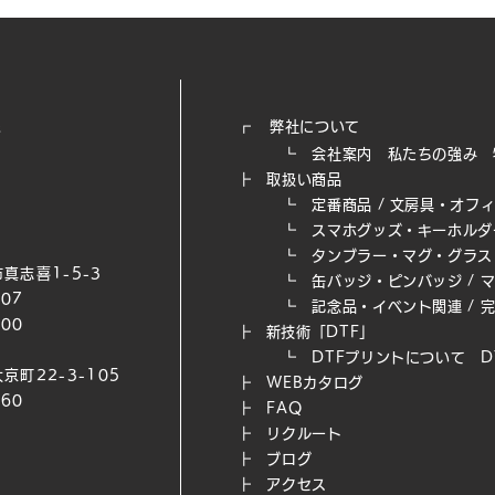
┏
弊社について
┗
会社案内
私たちの強み​
┣
取扱い商品
┗
定番商品
/
文房具・オフ
┗
スマホグッズ・キーホルダ
┗
タンブラー・マグ・グラス
真志喜1-5-3
┗
缶バッジ・ピンバッジ
/
007
┗
記念品・イベント関連
/
200
┣
新技術「DTF」
┗ DTFプリントについて
D
京町22-3-105
┣
WEB​カタログ
660
┣
FAQ
┣
リクルート
┣
ブログ
┣
アクセス