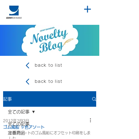
back to list
back to list
記事
全ての記事
2012年7月3日
全ての記事
ゴム風船 ９色アソート
定番商品
９色アソートのゴム風船にオフセット印刷をしま
した。