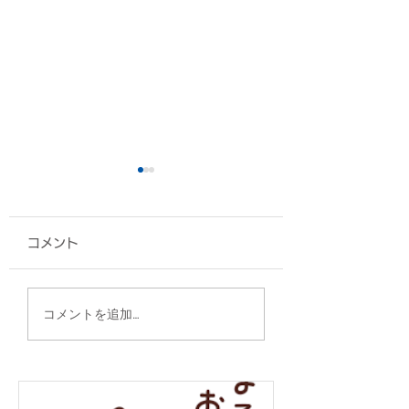
コメント
扇子/陸上自衛隊 八重
グッズ各種/株式
コメントを追加…
瀬分屯地 様
ナジック 様