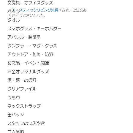
文房具・オフィスグッズ
＜
アースティックリビング沖縄
＞さま、ご注文あ
バッグ
りがとうございました。
タオル
スマホグッズ・キーホルダー
アパレル・装飾品
タンブラー・マグ・グラス
アウトドア・防災・防犯
記念品・イベント関連
完全オリジナルグッズ
旗・幕・のぼり
クリアファイル
うちわ
ネックストラップ
缶バッジ
スタッフのつぶやき
ゴム風船