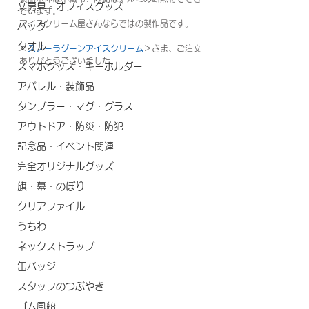
文房具・オフィスグッズ
ています。
アイスクリーム屋さんならではの製作品です。
バッグ
タオル
＜
スノーラグーンアイスクリーム
＞さま、ご注文
ありがとうございました。
スマホグッズ・キーホルダー
アパレル・装飾品
タンブラー・マグ・グラス
アウトドア・防災・防犯
記念品・イベント関連
完全オリジナルグッズ
旗・幕・のぼり
クリアファイル
うちわ
ネックストラップ
缶バッジ
スタッフのつぶやき
ゴム風船