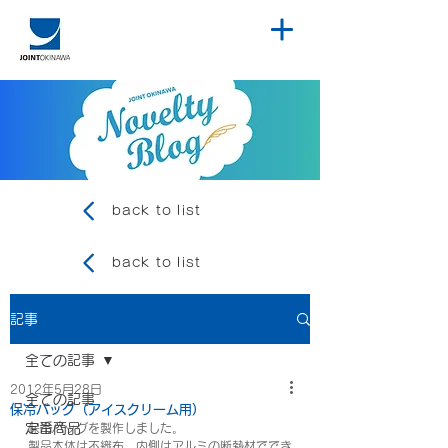
back to list
back to list
記事
全ての記事
2012年5月28日
全ての記事
保冷バッグ（アイスクリーム用）
定番商品
保冷バッグを製作しました。
製品本体は不織布、内側はアルミの断熱材ででき