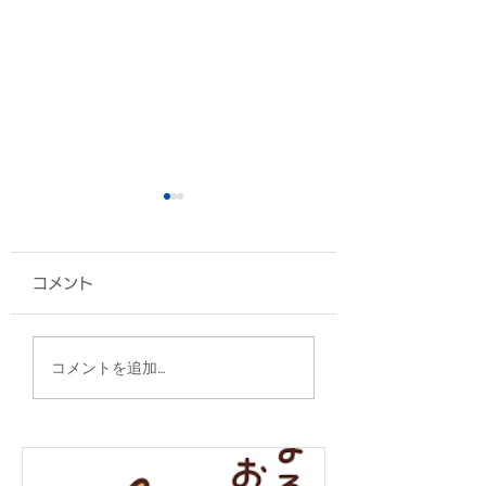
コメント
A4フラットトート/仲
2WAYスクウェ
コメントを追加…
本工業 様
グ/うまんちゅ市場