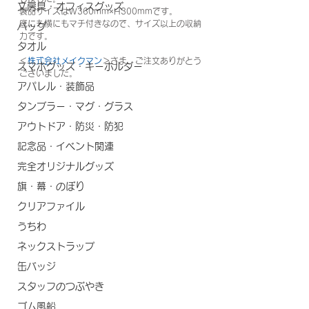
文房具・オフィスグッズ
製品サイズはW360mm×H300mmです。
底にも横にもマチ付きなので、サイズ以上の収納
バッグ
力です。
タオル
＜
株式会社メイクマン
＞さま、ご注文ありがとう
スマホグッズ・キーホルダー
ございました。
アパレル・装飾品
タンブラー・マグ・グラス
アウトドア・防災・防犯
記念品・イベント関連
完全オリジナルグッズ
旗・幕・のぼり
クリアファイル
うちわ
ネックストラップ
缶バッジ
スタッフのつぶやき
ゴム風船