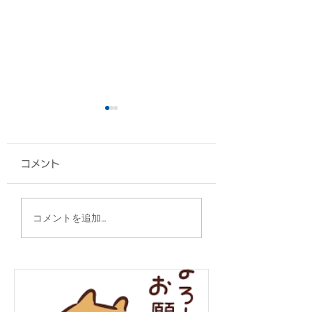
コメント
ネックストラップ/金武
グッズ各種/香川
コメントを追加…
町観光協会 様
様