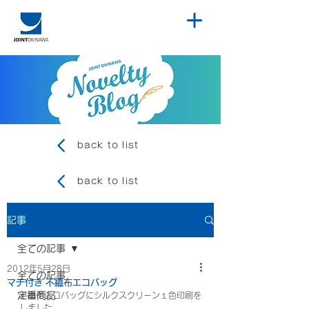
back to list
back to list
記事
全ての記事
2012年5月28日
全ての記事
マチ付き 不織布エコバッグ
定番商品
不織布エコバッグにシルクスクリーン１色印刷を
しました。