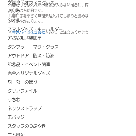
文房具・オフィスグッズ
片面だけでは入れたい情報が入らない場合に、両
面印刷は有効的です。
バッグ
片面に字を小さく無理矢理入れてしまうと読めな
タオル
い可能性があります。
スマホグッズ・キーホルダー
＜
金秀バイオ株式会社
＞さま、ご注文ありがとう
アパレル・装飾品
ございました。
タンブラー・マグ・グラス
アウトドア・防災・防犯
記念品・イベント関連
完全オリジナルグッズ
旗・幕・のぼり
クリアファイル
うちわ
ネックストラップ
缶バッジ
スタッフのつぶやき
ゴム風船