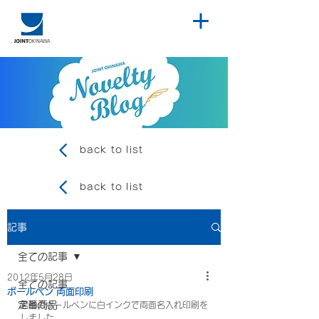
back to list
back to list
記事
全ての記事
2012年5月28日
全ての記事
ボールペン 両面印刷
定番商品
黒軸のボールペンに白インクで両面名入れ印刷を
しました。