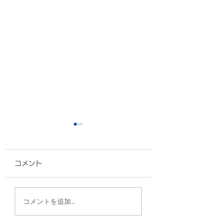
コメント
椅子カバー/エナジック
ポーチ/沖縄県医
コメントを追加…
スポーツ高等学院 様
様