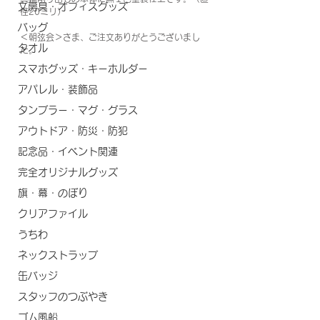
文房具・オフィスグッズ
径20ミリ）
バッグ
＜朝弦会＞さま、ご注文ありがとうございまし
タオル
た。
スマホグッズ・キーホルダー
アパレル・装飾品
タンブラー・マグ・グラス
アウトドア・防災・防犯
記念品・イベント関連
完全オリジナルグッズ
旗・幕・のぼり
クリアファイル
うちわ
ネックストラップ
缶バッジ
スタッフのつぶやき
ゴム風船