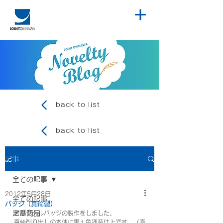
back to list
back to list
記事
全ての記事
2012年5月28日
全ての記事
バッジ（真鍮製）
定番商品
オリジナルバッジの製作をしました。
真鍮削り出しの本体に黒１色塗装仕上です。（直