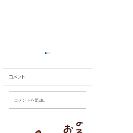
コメント
扇子/陸上自衛隊 八重
グッズ各種/株式
コメントを追加…
瀬分屯地 様
ナジック 様