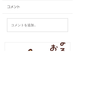
コメント
Tシャツ/セコム琉
トートバッグ/株式会社
コメントを追加…
サンゲツ沖縄 様
年末年始の営業について