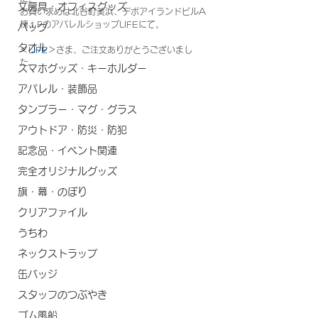
文房具・オフィスグッズ
お買い求めは北谷町美浜、デポアイランドビルA
棟１FのアパレルショップLIFEにて。
バッグ
タオル
＜
LIFE
＞さま、ご注文ありがとうございまし
た。
スマホグッズ・キーホルダー
アパレル・装飾品
タンブラー・マグ・グラス
アウトドア・防災・防犯
記念品・イベント関連
完全オリジナルグッズ
旗・幕・のぼり
クリアファイル
うちわ
ネックストラップ
缶バッジ
スタッフのつぶやき
ゴム風船