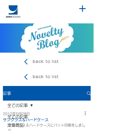
back to list
back to list
記事
全ての記事
2012年5月28日
全ての記事
サングラス＆ハードケース
定番商品
サングラス＆ハードケースにパット印刷をしまし
た。