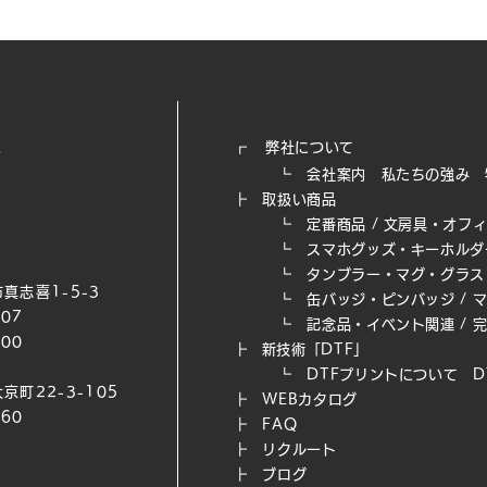
┏
弊社について
┗
会社案内
私たちの強み​
┣
取扱い商品
┗
定番商品
/
文房具・オフ
┗
スマホグッズ・キーホルダ
┗
タンブラー・マグ・グラス
真志喜1-5-3
┗
缶バッジ・ピンバッジ
/
007
┗
記念品・イベント関連
/
200
┣
新技術「DTF」
┗ DTFプリントについて
D
京町22-3-105
┣
WEB​カタログ
660
┣
FAQ
┣
リクルート
┣
ブログ