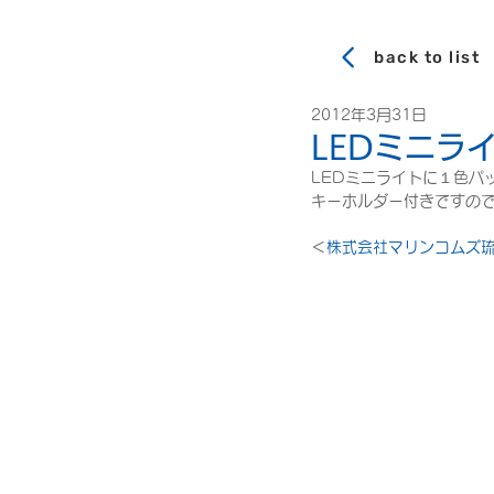
back to list
2012年3月31日
LEDミニラ
LEDミニライトに１色パ
キーホルダー付きですの
＜
株式会社マリンコムズ