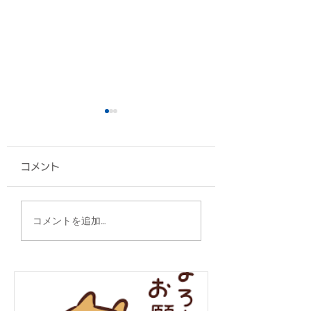
コメント
椅子カバー/エナジック
ポーチ/沖縄県医
コメントを追加…
スポーツ高等学院 様
様