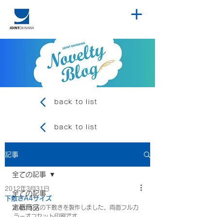
back to list
back to list
記事
全ての記事
2012年3月31日
全ての記事
下敷きA4サイズ
定番商品
A4サイズの下敷きを製作しました。両面フルカ
ラーオフセット印刷です。