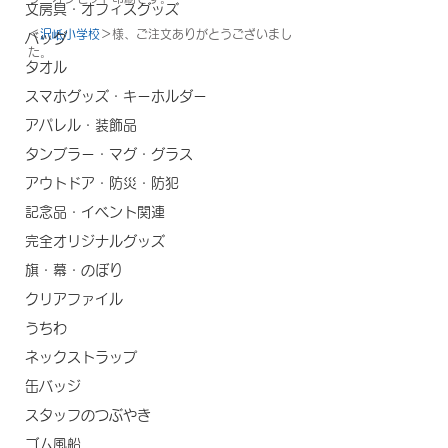
文房具・オフィスグッズ
＜
沢岻小学校
＞様、ご注文ありがとうございまし
バッグ
た。
タオル
スマホグッズ・キーホルダー
アパレル・装飾品
タンブラー・マグ・グラス
アウトドア・防災・防犯
記念品・イベント関連
完全オリジナルグッズ
旗・幕・のぼり
クリアファイル
うちわ
ネックストラップ
缶バッジ
スタッフのつぶやき
ゴム風船