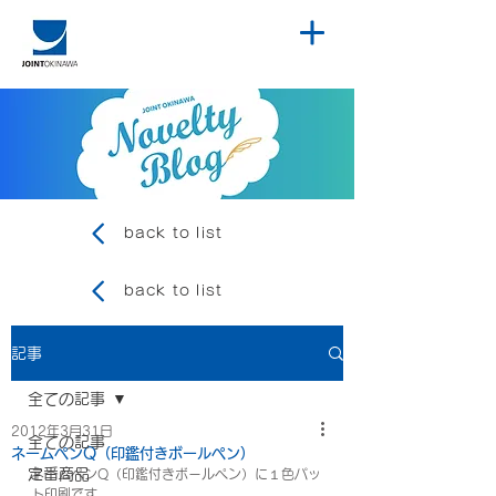
back to list
back to list
記事
全ての記事
2012年3月31日
全ての記事
ネームペンQ（印鑑付きボールペン）
定番商品
ネームペンQ（印鑑付きボールペン）に１色パッ
ト印刷です。