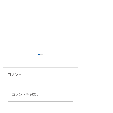
コメント
椅子カバー/エナジック
ポーチ/沖縄県医
コメントを追加…
スポーツ高等学院 様
様