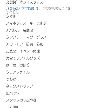
文房具・オフィスグッズ
【
学校法人フジ学園
】様、ご注文ありがとうござ
バッグ
いました。
タオル
スマホグッズ・キーホルダー
アパレル・装飾品
タンブラー・マグ・グラス
アウトドア・防災・防犯
記念品・イベント関連
完全オリジナルグッズ
旗・幕・のぼり
クリアファイル
うちわ
ネックストラップ
缶バッジ
スタッフのつぶやき
ゴム風船