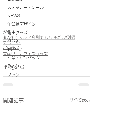
ステッカー・シール
NEWS
年賀状デザイン
タグ：
衛生グッズ
名入れ
ノベルティ
印刷
オリジナルグッズ
沖縄
SDGs
ボールペン
定番商品
Tシャツ
文房具・オフィスグッズ
社章・ピンバッジ
その他
ブック
すべて表示
関連記事