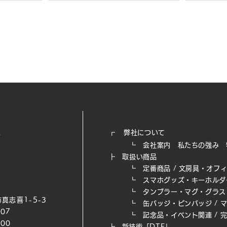
┏
弊社について
┗
会社案内
私たちの強み​
┣
取扱い商品
┗
定番商品
/
文房具・オフ
┗
スマホグッズ・キーホルダ
┗
タンブラー・マグ・グラス
真志喜1-5-3
┗
缶バッジ・ピンバッジ
/
007
┗
記念品・イベント関連
/
200
┣
新技術「DTF」