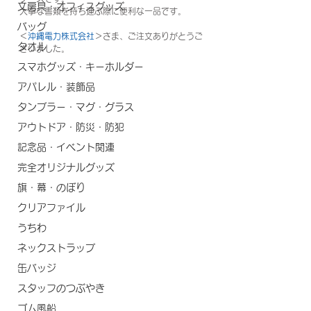
文房具・オフィスグッズ
大事な書類を持ち運ぶ際に便利な一品です。
バッグ
＜
沖縄電力株式会社
＞さま、ご注文ありがとうご
タオル
ざいました。
スマホグッズ・キーホルダー
アパレル・装飾品
タンブラー・マグ・グラス
アウトドア・防災・防犯
記念品・イベント関連
完全オリジナルグッズ
旗・幕・のぼり
クリアファイル
うちわ
ネックストラップ
缶バッジ
スタッフのつぶやき
ゴム風船