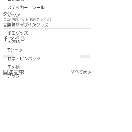
ステッカー・シール
タグ：
NEWS
ロゴ印刷
パット印刷
ファイル
年賀状デザイン
文房具・オフィスグッズ
衛生グッズ
SDGs
Tシャツ
社章・ピンバッジ
その他
すべて表示
関連記事
ブック