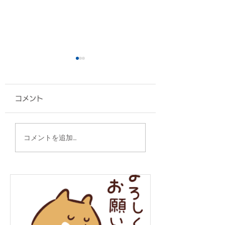
コメント
椅子カバー/エナジック
ポーチ/沖縄県医
コメントを追加…
スポーツ高等学院 様
様