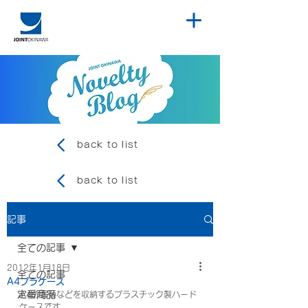
back to list
back to list
記事
全ての記事
2012年1月18日
全ての記事
A4プラケース
定番商品
A4の書類などを収納するプラスチック製ハード
ケースです。