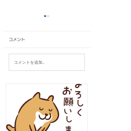
コメント
椅子カバー/エナジック
ポーチ/沖縄県医
コメントを追加…
スポーツ高等学院 様
様