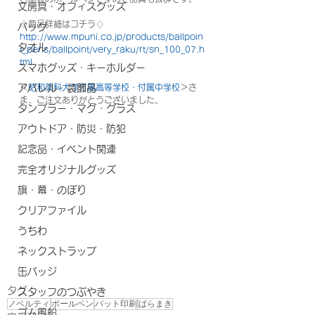
文房具・オフィスグッズ
♢商品詳細はコチラ♢
バッグ
http://www.mpuni.co.jp/products/ballpoin
タオル
t_pens/ballpoint/very_raku/rt/sn_100_07.h
tml
スマホグッズ・キーホルダー
アパレル・装飾品
＜
昭和薬科大学付属高等学校・付属中学校
＞さ
ま、ご注文ありがとうございました。
タンブラー・マグ・グラス
アウトドア・防災・防犯
記念品・イベント関連
完全オリジナルグッズ
旗・幕・のぼり
クリアファイル
うちわ
ネックストラップ
缶バッジ
タグ：
スタッフのつぶやき
ノベルティ
ボールペン
パット印刷
ばらまき
ゴム風船