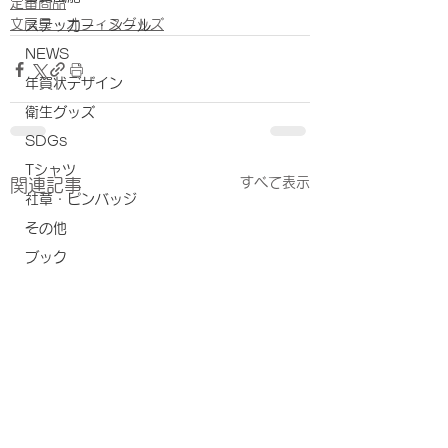
定番商品
文房具・オフィスグッズ
ステッカー・シール
NEWS
年賀状デザイン
衛生グッズ
SDGs
Tシャツ
すべて表示
関連記事
社章・ピンバッジ
その他
ブック