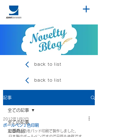
back to list
back to list
記事
全ての記事
2012年1月7日
全ての記事
ボールペン２色印刷
定番商品
ロゴの２色をパッド印刷で製作しました。
日本製のボールペンですので品質も抜群です。