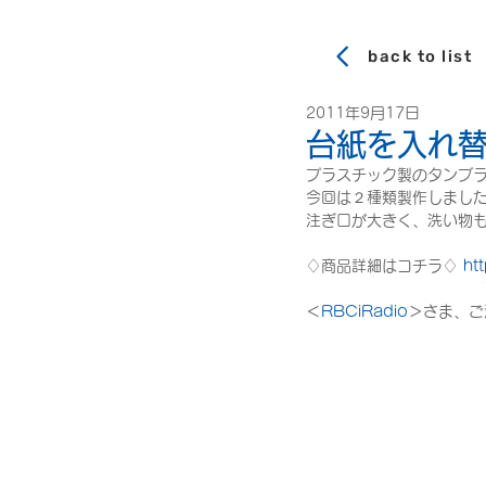
back to list
2011年9月17日
台紙を入れ
プラスチック製のタンブ
今回は２種類製作しまし
注ぎ口が大きく、洗い物
♢商品詳細はコチラ♢ 
ht
＜
RBCiRadio
＞さま、ご