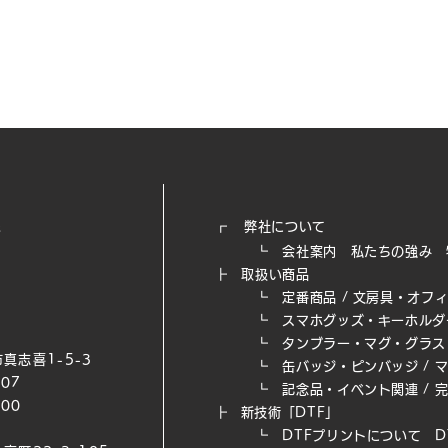
┏
弊社について
┗
会社案内
私たちの強み​
┣
取扱い商品
┗
定番商品
/
文房具・オフ
┗
スマホグッズ・キーホルダ
┗
タンブラー・マグ・グラス
真志喜1-5-3
┗
缶バッジ・ピンバッジ
/
007
┗
記念品・イベント関連
/
200
┣
新技術「DTF」
┗ DTFプリントについて
D