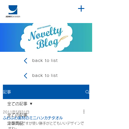
back to list
back to list
記事
全ての記事
2011年5月31日
全ての記事
ふわふわ素材のミニハンカチタオル
定番商品
シンプルですが使い勝手がとてもいいデザインで
すね♪