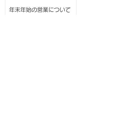
年末年始の営業について
ネックストラップ/金武町観
光協会 様