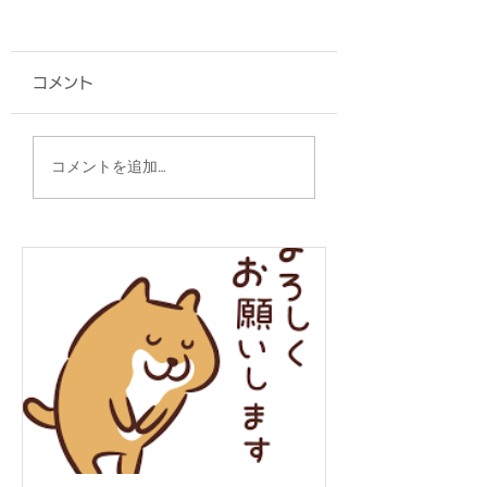
コメント
タオル/うるま市 赤野
グッズ各種/新光
コメントを追加…
青年会 様
式会社 様