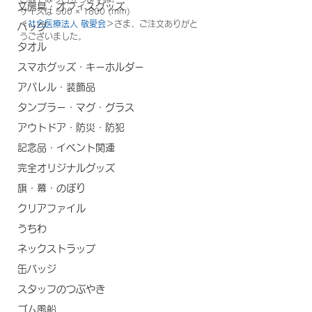
文房具・オフィスグッズ
サイズは 500 × 1800 (mm)
＜
社会医療法人 敬愛会
＞さま、ご注文ありがと
バッグ
うございました。
タオル
スマホグッズ・キーホルダー
アパレル・装飾品
タンブラー・マグ・グラス
アウトドア・防災・防犯
記念品・イベント関連
完全オリジナルグッズ
旗・幕・のぼり
クリアファイル
うちわ
ネックストラップ
缶バッジ
スタッフのつぶやき
ゴム風船