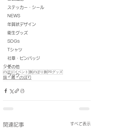
ステッカー・シール
NEWS
年賀状デザイン
衛生グッズ
SDGs
Tシャツ
社章・ピンバッジ
タグ：
その他
のぼり
イベント
旗
のぼり旗
PRグッズ
ブック
旗・幕・のぼり
すべて表示
関連記事