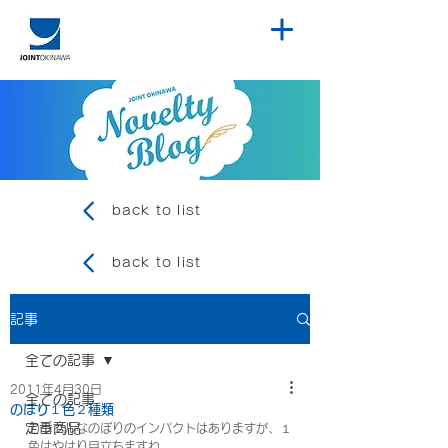
back to list
back to list
記事
全ての記事
2011年4月30日
全ての記事
のぼり１色２種類
定番商品
カラフルなのぼりのインパクトはありますが、１
色はやはり目立ちますね。