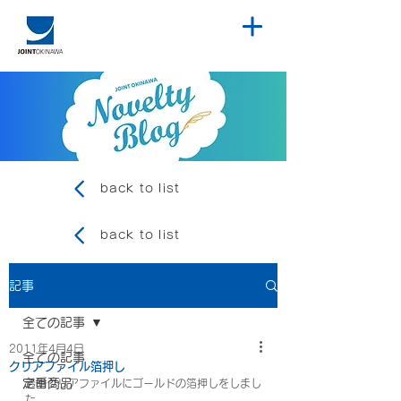
back to list
back to list
記事
全ての記事
2011年4月4日
全ての記事
クリアファイル箔押し
定番商品
透明クリアファイルにゴールドの箔押しをしまし
た。