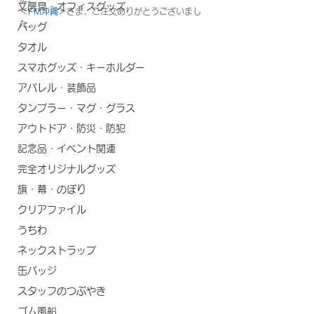
文房具・オフィスグッズ
＜
FM沖縄
＞さま、ご注文ありがとうございまし
た。
バッグ
タオル
スマホグッズ・キーホルダー
アパレル・装飾品
タンブラー・マグ・グラス
アウトドア・防災・防犯
記念品・イベント関連
完全オリジナルグッズ
旗・幕・のぼり
クリアファイル
うちわ
ネックストラップ
缶バッジ
スタッフのつぶやき
ゴム風船