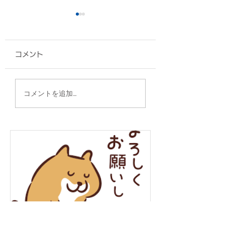
コメント
クリアファイル/昭和薬
クリアファイル/O
コメントを追加…
科大学附属高等学校・
Innovation 様
中学校 様