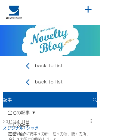
back to list
back to list
記事
全ての記事
2011年4月1日
全ての記事
オリジナルTシャツ
定番商品
白Tシャツに背中１カ所、袖１カ所、腰１カ所、
合計３カ所に印刷をしました。