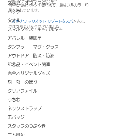
文房具・オフィスグッズ
背中と袖はシルク１色印刷で、腰はフルカラー印
刷を施しています。
バッグ
タオル
＜
オキナワ マリオット リゾート＆スパ
＞さま、
ご注文ありがとうございました。
スマホグッズ・キーホルダー
アパレル・装飾品
タンブラー・マグ・グラス
アウトドア・防災・防犯
記念品・イベント関連
完全オリジナルグッズ
旗・幕・のぼり
クリアファイル
うちわ
ネックストラップ
缶バッジ
スタッフのつぶやき
ゴム風船