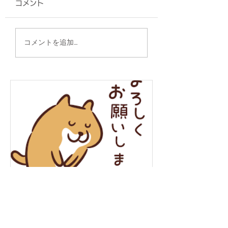
コメント
うめーし/ぬちまーす
ポロシャツ/ZAPS
コメントを追加…
年末年始の営業について