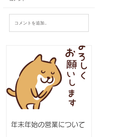
扇子/陸上自衛隊 八重
グッズ各種/株式
コメントを追加…
瀬分屯地 様
ナジック 様
年末年始の営業について