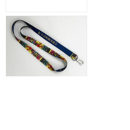
ネックストラップ/金武町観
光協会 様