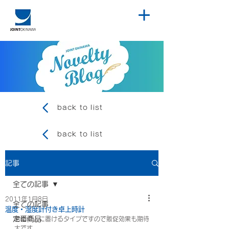
back to list
back to list
記事
全ての記事
2011年1月8日
全ての記事
温度・湿度計付き卓上時計
定番商品
常に卓上に置けるタイプですので販促効果も期待
大です。