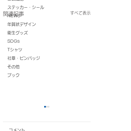
ステッカー・シール
すべて表示
関連記事
NEWS
年賀状デザイン
衛生グッズ
SDGs
Tシャツ
社章・ピンバッジ
その他
ブック
コメント