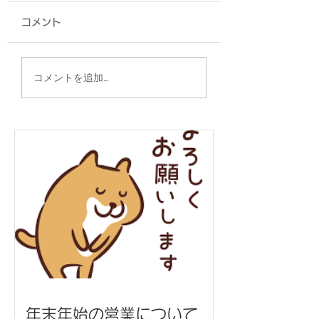
コメント
クリアファイル/昭和薬
クリアファイル/O
コメントを追加…
科大学附属高等学校・
Innovation 様
中学校 様
年末年始の営業について