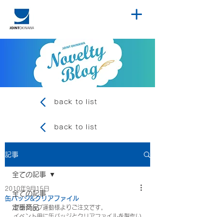
back to list
back to list
記事
全ての記事
2010年9月15日
全ての記事
缶バッジ&クリアファイル
定番商品
グッジョブ運動様よりご注文です。
イベント用に缶バッジとクリアファイルを製作い