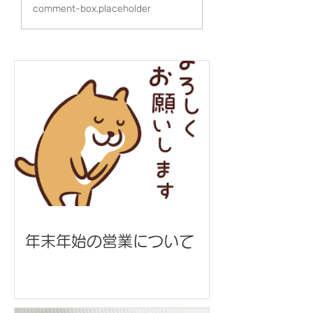
グッズ各種/ぬちまーす
グッズ各種/株式
comment-box.placeholder
様
國場組 様
年末年始の営業について