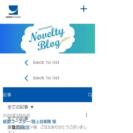
back to list
back to list
記事
全ての記事
2025年2月20日
全ての記事
紙製コースター/陸上自衛隊 様
定番商品
＜
陸上自衛隊
＞様、ご注文ありがとうございまし
た！