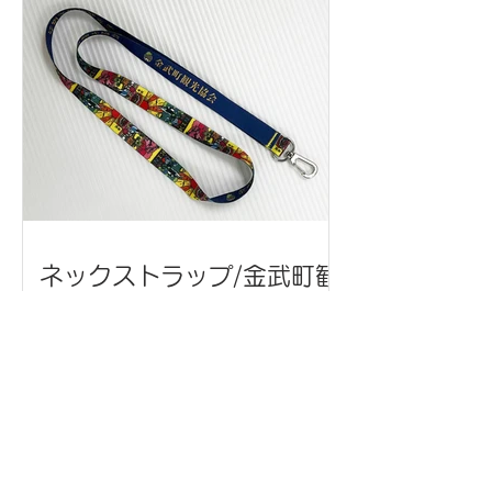
ネックストラップ/金武町観
光協会 様