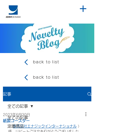
back to list
back to list
記事
全ての記事
2023年6月30日
全ての記事
紙製コースター
定番商品
〈 
株式会社エナジックインターナショナル
 〉
様、リピートご注文ありがとうございました。