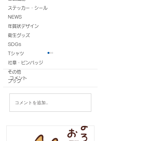
ステッカー・シール
NEWS
年賀状デザイン
衛生グッズ
SDGs
Tシャツ
社章・ピンバッジ
その他
コメント
ブック
タンブラー/株式会社ス
缶クーラー/沖縄
コメントを追加…
ターハウジング 様
ン 様