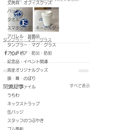
文房具・オフィスグッズ
バッグ
タオル
スマホグッズ・キーホルダー
アパレル・装飾品
タンブラー・マグ・グラス
タンブラー・マグ・グラス
アウトドア・防災・防犯
記念品・イベント関連
完全オリジナルグッズ
旗・幕・のぼり
すべて表示
関連記事
クリアファイル
うちわ
ネックストラップ
缶バッジ
スタッフのつぶやき
ゴム風船