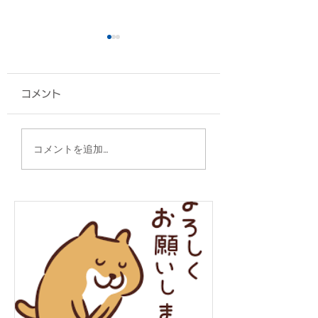
コメント
タンブラー/株式会社ス
缶クーラー/沖縄
コメントを追加…
ターハウジング 様
ン 様