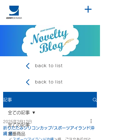
back to list
back to list
記事
全ての記事
2025年2月12日
全ての記事
折りたたみシリコンカップ/スポーツアイランド沖
縄 様
定番商品
＜
スポーツアイランド沖縄
＞様、ご注文ありがと