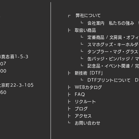
┏
弊社について
┗
会社案内
私たちの強み​
┣
取扱い商品
┗
定番商品
/
文房具・オフ
┗
スマホグッズ・キーホルダ
┗
タンブラー・マグ・グラス
真志喜1-5-3
┗
缶バッジ・ピンバッジ
/
007
┗
記念品・イベント関連
/
200
┣
新技術「DTF」
┗ DTFプリントについて
D
京町22-3-105
┣
WEB​カタログ
660
┣
FAQ
┣
リクルート
┣
ブログ
┣
アクセス
┗
お問い合わせ