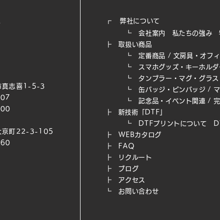
┏
弊社について
┗
会社案内
私たちの強み​
┣
取扱い商品
┗
定番商品
/
文房具・オフ
┗
スマホグッズ・キーホルダ
┗
タンブラー・マグ・グラス
真志喜1-5-3
┗
缶バッジ・ピンバッジ
/
007
┗
記念品・イベント関連
/
200
┣
新技術「DTF」
┗ DTFプリントについて
D
京町22-3-105
┣
WEB​カタログ
660
┣
FAQ
┣
リクルート
┣
ブログ
┣
アクセス
┗
お問い合わせ