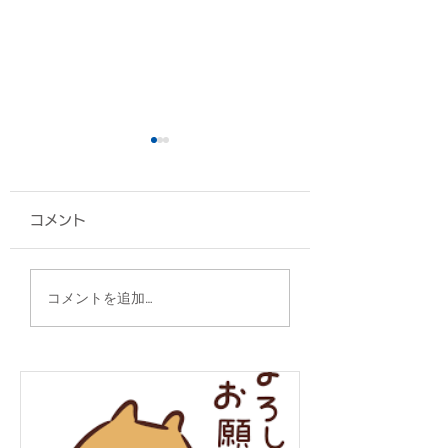
コメント
A4フラットトート/仲
2WAYスクウェ
コメントを追加…
本工業 様
グ/うまんちゅ市場