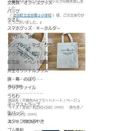
不織布A4フラットトートにシルク印刷を施しま
文房具・オフィスグッズ
した。
バッグ
〈 
北谷町立北谷第２小学校
 〉様、ご注文ありが
タオル
とうございました。z
スマホグッズ・キーホルダー
アパレル・装飾品
タンブラー・マグ・グラス
アウトドア・防災・防犯
記念品・イベント関連
完全オリジナルグッズ
旗・幕・のぼり
ーーーーーーーーーー
商品詳細
クリアファイル
ーーーーーーーーーー
うちわ
商品名｜不織布A4フラットトート / ベージュ
ネックストラップ
サイズ｜
本体／約280×340（mm）・持ち手／
缶バッジ
約30×370（mm）
スタッフのつぶやき
素　材｜不織布PP
ゴム風船