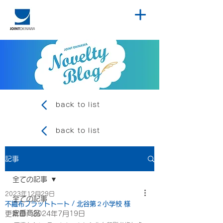
back to list
back to list
記事
全ての記事
2023年12月29日
全ての記事
不織布フラットトート / 北谷第２小学校 様
定番商品
更新日：
2024年7月19日