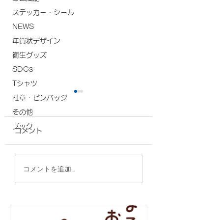
ステッカー・シール
NEWS
年賀状デザイン
衛生グッズ
SDGs
Tシャツ
社章・ピンバッジ
その他
ブック
コメント
タンブラー/株式会社ス
缶クーラー/沖縄
コメントを追加…
ターハウジング 様
ン 様