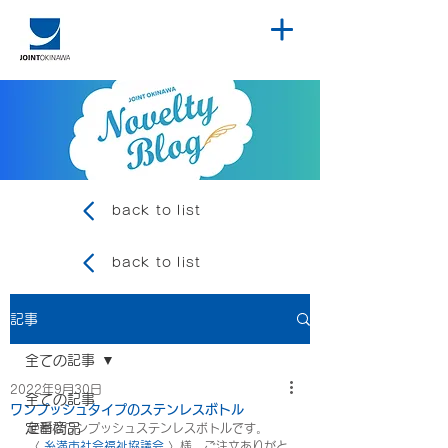
back to list
back to list
記事
全ての記事
2022年9月30日
全ての記事
ワンプッシュタイプのステンレスボトル
定番商品
便利なワンプッシュステンレスボトルです。
〈 
糸満市社会福祉協議会
 〉様、ご注文ありがと