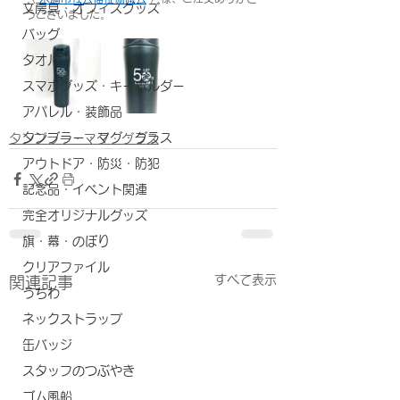
文房具・オフィスグッズ
うございました。
バッグ
タオル
スマホグッズ・キーホルダー
アパレル・装飾品
タンブラー・マグ・グラス
タンブラー・マグ・グラス
アウトドア・防災・防犯
記念品・イベント関連
完全オリジナルグッズ
旗・幕・のぼり
クリアファイル
すべて表示
関連記事
うちわ
ネックストラップ
缶バッジ
スタッフのつぶやき
ゴム風船