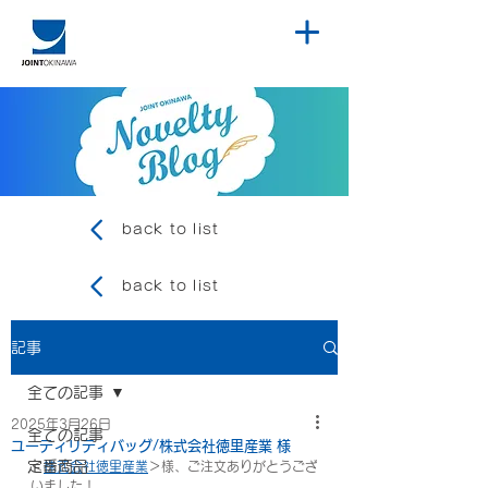
back to list
back to list
記事
全ての記事
2025年3月26日
全ての記事
ユーティリティバッグ/株式会社徳里産業 様
定番商品
＜
株式会社徳里産業
＞様、ご注文ありがとうござ
いました！