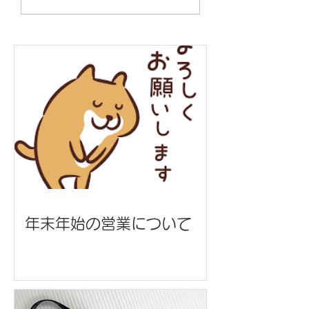
本工業 様
グ/うまんちゅ市場
年末年始の営業について