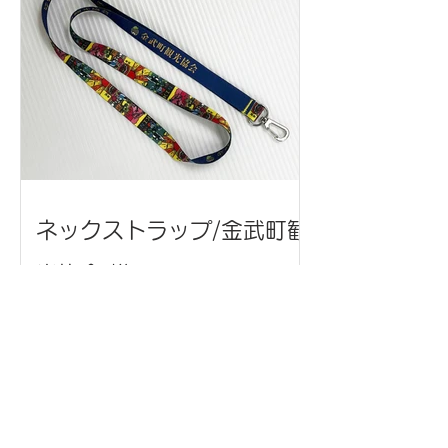
ネックストラップ/金武町観
光協会 様