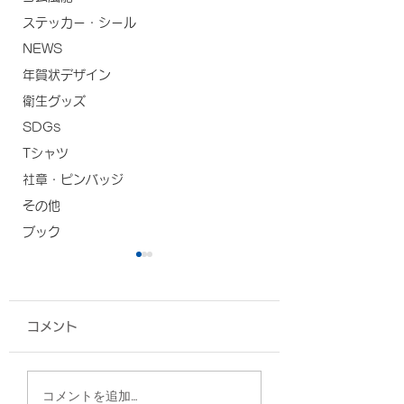
ステッカー・シール
NEWS
年賀状デザイン
衛生グッズ
SDGs
Tシャツ
社章・ピンバッジ
その他
ブック
コメント
A4フラットトート/仲
2WAYスクウェ
コメントを追加…